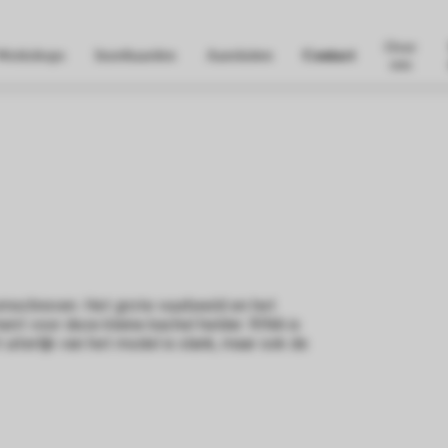
Over
Workshops
Inzethaarden
Aansluiten
Contact
ons
 omschreven. Het grote vuurbeeld en het
t voor deze kleine kachel helder. RINA is
uiterlijk van het model is slank, maar ook de