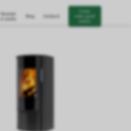
Gratis
Skantiek
Blog
Juridisch
video goed
in media
stoken