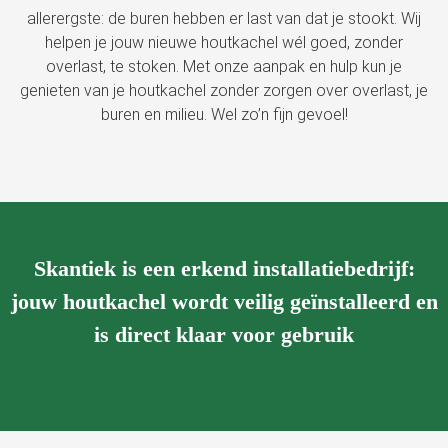
allerergste: de buren hebben er last van dat je stookt. Wij
helpen je jouw nieuwe houtkachel wél goed, zonder
overlast, te stoken. Met onze aanpak en hulp kun je
genieten van je houtkachel zonder zorgen over overlast, je
buren en milieu. Wel zo’n fijn gevoel!
Skantiek is een erkend installatiebedrijf:
jouw houtkachel wordt veilig geïnstalleerd en
is direct klaar voor gebruik