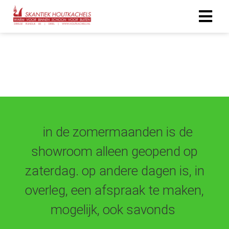
in de zomermaanden is de
showroom alleen geopend op
zaterdag. op andere dagen is, in
overleg, een afspraak te maken,
mogelijk, ook savonds