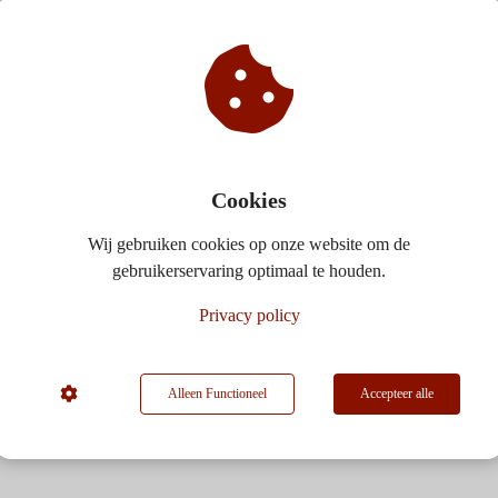
Cookies
Wij gebruiken cookies op onze website om de
gebruikerservaring optimaal te houden.
Privacy policy
Alleen Functioneel
Accepteer alle